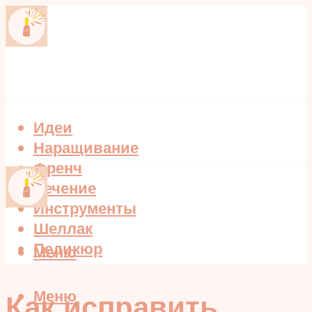
Идеи
Наращивание
Френч
Лечение
Инструменты
Шеллак
Педикюр
Меню
Меню
Как исправить