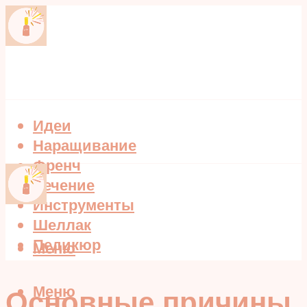
Идеи
Наращивание
Френч
Лечение
Инструменты
Шеллак
Педикюр
Меню
Меню
Основные причины,