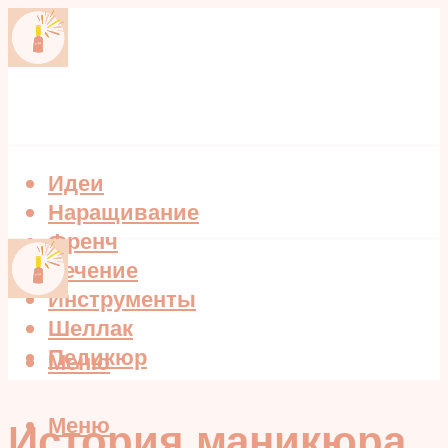
Идеи
Наращивание
Френч
Лечение
Инструменты
Шеллак
Педикюр
Меню
Меню
История маникюра