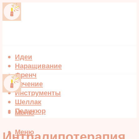
Идеи
Наращивание
Френч
Лечение
Инструменты
Шеллак
Педикюр
Меню
Меню
Интралипотерапия