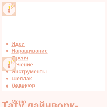
Идеи
Наращивание
Френч
Лечение
Инструменты
Шеллак
Педикюр
Меню
Меню
Тату лайнворк-