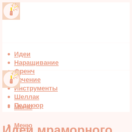
Идеи
Наращивание
Френч
Лечение
Инструменты
Шеллак
Педикюр
Меню
Меню
Идеи мраморного