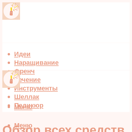
Идеи
Наращивание
Френч
Лечение
Инструменты
Шеллак
Педикюр
Меню
Меню
Обзор всех средств