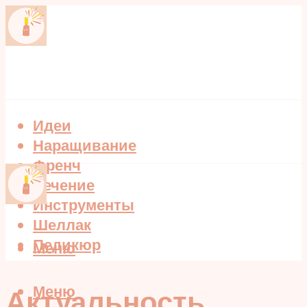
Идеи
Наращивание
Френч
Лечение
Инструменты
Шеллак
Педикюр
Меню
Меню
Актуальность