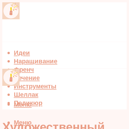
Идеи
Наращивание
Френч
Лечение
Инструменты
Шеллак
Педикюр
Меню
Меню
Художественный