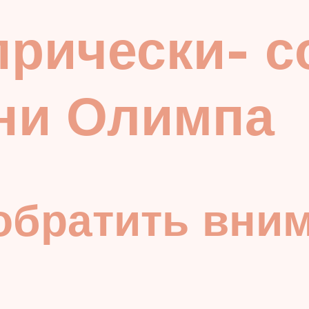
прически- 
ини Олимпа
 обратить вни