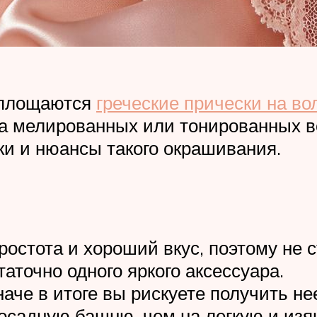
воплощаются
греческие прически на во
на мелированных или тонированных во
и и нюансы такого окрашивания.
простота и хороший вкус, поэтому не 
аточно одного яркого аксессуара.
аче в итоге вы рискуете получить н
осадную башню, чем на легкую и изя