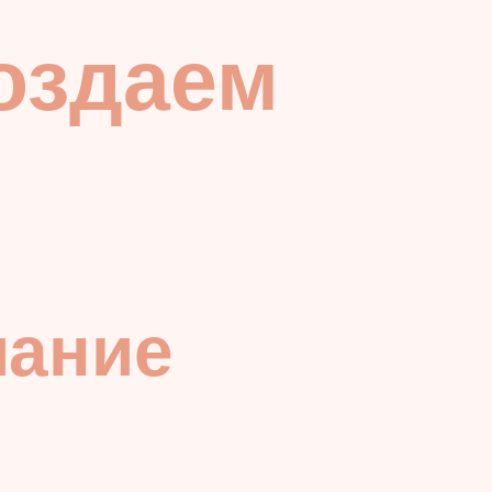
создаем
мание