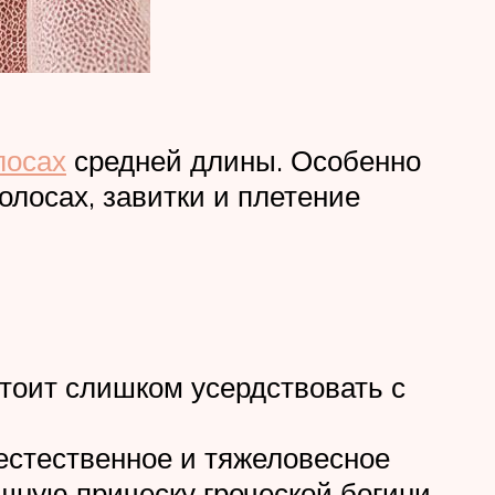
лосах
средней длины. Особенно
лосах, завитки и плетение
стоит слишком усердствовать с
еестественное и тяжеловесное
щную прическу греческой богини.