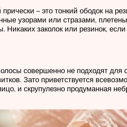
 прически – это тонкий ободок на рез
енные узорами или стразами, плетен
. Никаких заколок или резинок, если
лосы совершенно не подходят для со
авитков. Зато приветствуется всевозм
ицо, и скрупулезно продуманная неб