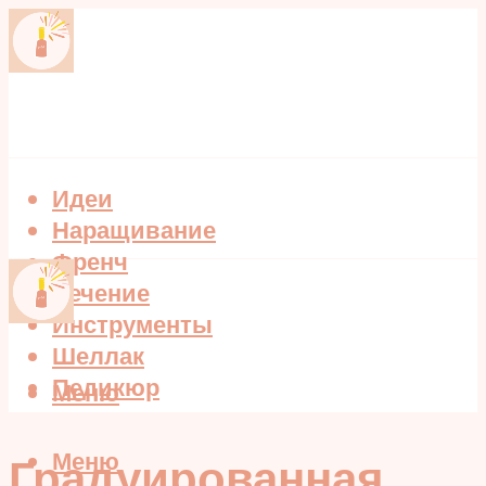
Идеи
Наращивание
Френч
Лечение
Инструменты
Шеллак
Педикюр
Меню
Меню
Градуированная