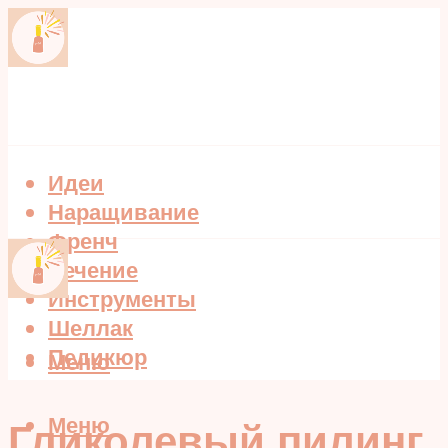
Идеи
Наращивание
Френч
Лечение
Инструменты
Шеллак
Педикюр
Меню
Меню
Гликолевый пилинг