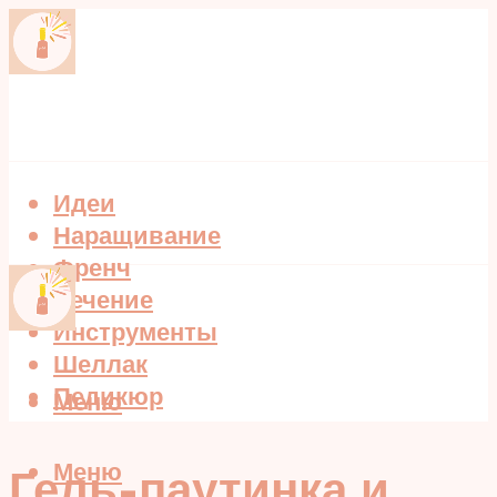
Идеи
Наращивание
Френч
Лечение
Инструменты
Шеллак
Педикюр
Меню
Меню
Гель-паутинка и