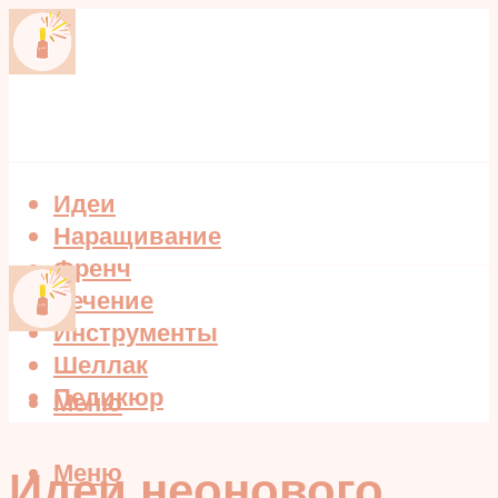
Идеи
Наращивание
Френч
Лечение
Инструменты
Шеллак
Педикюр
Меню
Меню
Идеи неонового