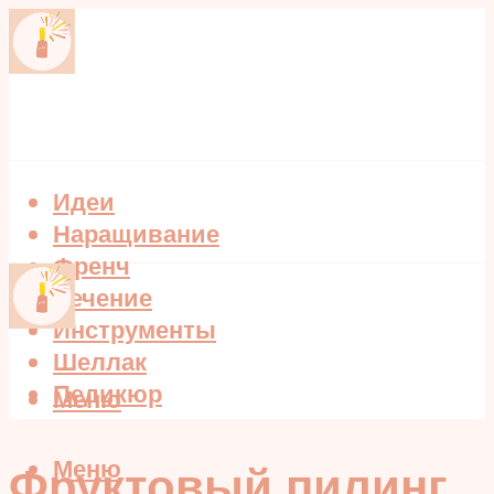
Идеи
Наращивание
Френч
Лечение
Инструменты
Шеллак
Педикюр
Меню
Меню
Фруктовый пилинг,