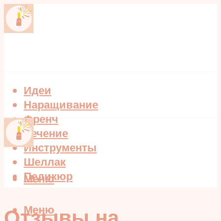
Идеи
Наращивание
Френч
Лечение
Инструменты
Шеллак
Педикюр
Меню
Меню
Отзывы на