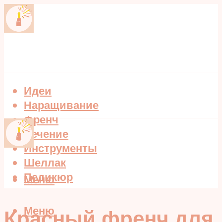
Идеи
Наращивание
Френч
Лечение
Инструменты
Шеллак
Педикюр
Меню
Меню
Красный френч для