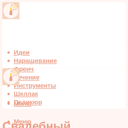
Идеи
Наращивание
Френч
Лечение
Инструменты
Шеллак
Педикюр
Меню
Меню
Свадебный