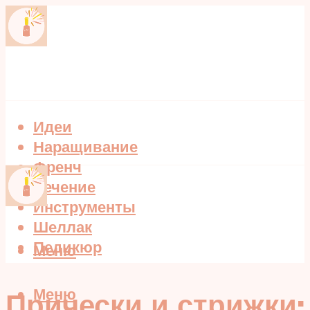
Идеи
Наращивание
Френч
Лечение
Инструменты
Шеллак
Педикюр
Меню
Меню
Прически и стрижки: