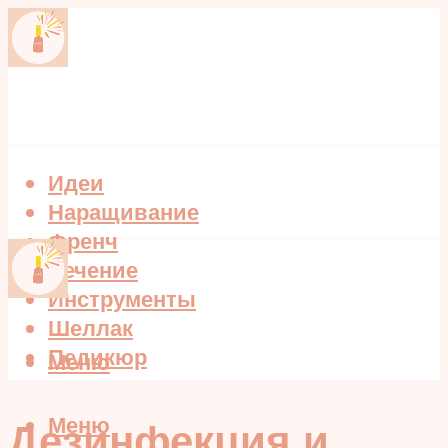
Идеи
Наращивание
Френч
Лечение
Инструменты
Шеллак
Педикюр
Меню
Меню
Дезинфекция и