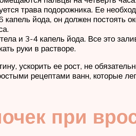
уется трава подорожника. Ее необход
6 капель йода, он должен постоять о
са.
ла и 3-4 капель йода. Все это зали
ать руки в растворе.
тину, ускорить ее рост, не обязатель
ростыми рецептами ванн, которые лег
очек при вро