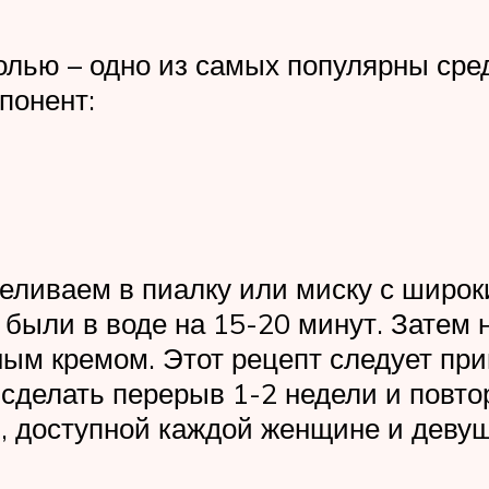
олью – одно из самых популярны сред
понент:
реливаем в пиалку или миску с широ
ю были в воде на 15-20 минут. Зате
ным кремом. Этот рецепт следует пр
делать перерыв 1-2 недели и повтор
, доступной каждой женщине и девуш