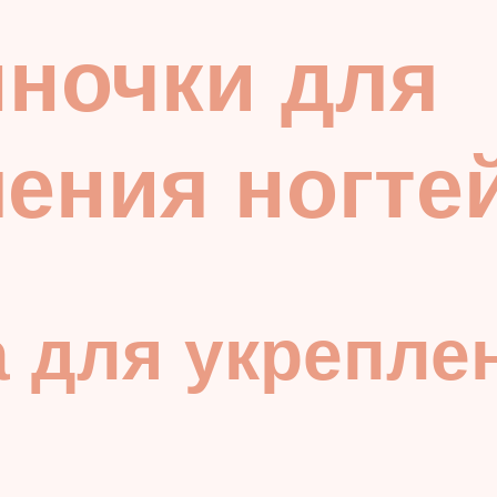
ночки для
ения ногте
 для укреплен