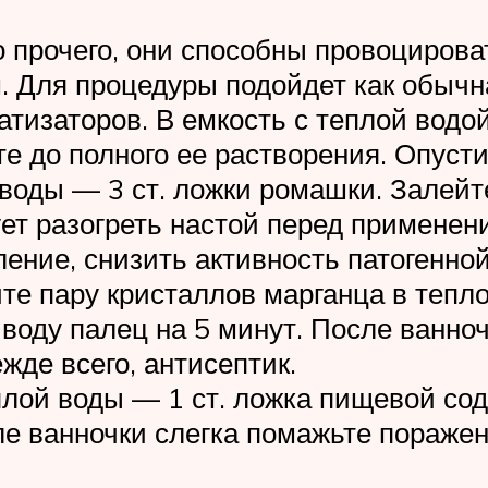
 прочего, они способны провоцироват
Для процедуры подойдет как обычна
тизаторов. В емкость с теплой водой
те до полного ее растворения. Опусти
воды — 3 ст. ложки ромашки. Залейте
ет разогреть настой перед применен
ление, снизить активность патогенно
те пару кристаллов марганца в тепл
 воду палец на 5 минут. После ванно
жде всего, антисептик.
плой воды — 1 ст. ложка пищевой со
ле ванночки слегка помажьте пораже