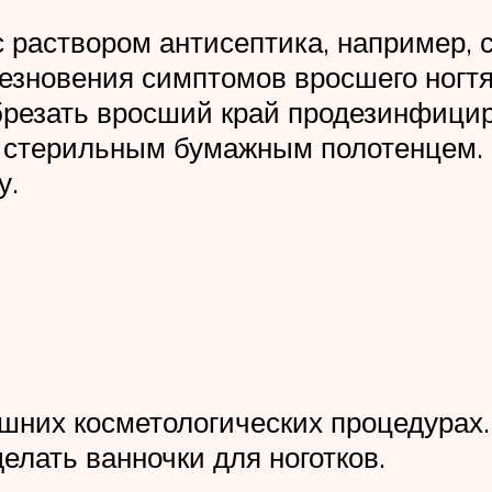
с раствором антисептика, например, 
езновения симптомов вросшего ногтя
 обрезать вросший край продезинфи
 стерильным бумажным полотенцем. 
у.
них косметологических процедурах. 
делать ванночки для ноготков.