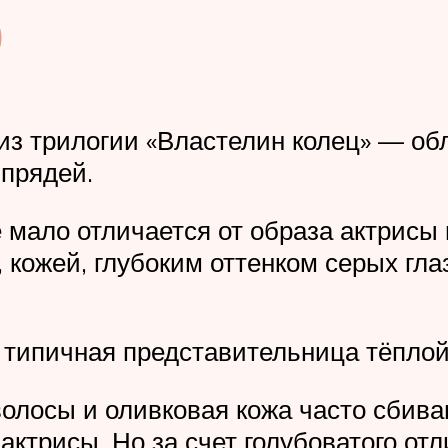
р
из трилогии «Властелин колец» — об
прядей.
 мало отличается от образа актрисы
 кожей, глубоким оттенком серых гл
 типичная представительница тёпло
волосы и оливковая кожа часто сбива
ктрисы. Но за счет голубоватого отл