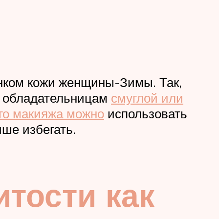
енком кожи женщины-Зимы. Так,
а обладательницам
смуглой или
го макияжа можно
использовать
ше избегать.
тости как