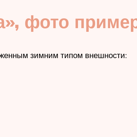
а», фото приме
аженным зимним типом внешности: