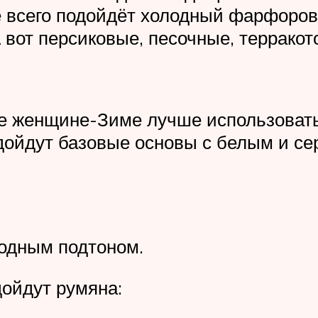
всего подойдёт холодный фарфоровы
А вот персиковые, песочные, террак
е женщине-Зиме лучше использовать
дойдут базовые основы с белым и с
лодным подтоном.
ойдут румяна: