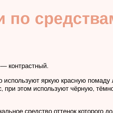
 по средства
— контрастный.
о используют яркую красную помаду 
айс, при этом используют чёрную, тё
альное средство оттенок которого до