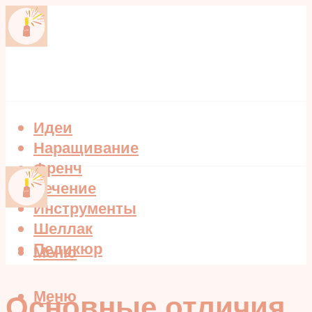
Идеи
Наращивание
Френч
Лечение
Инструменты
Шеллак
Педикюр
Меню
Меню
Основные отличия