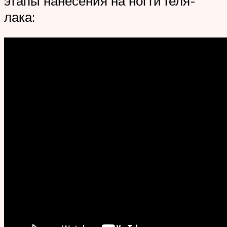
этапы нанесения на ногти геля-
лака: