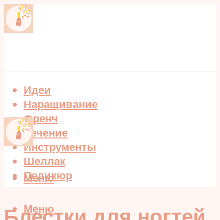
Идеи
Наращивание
Френч
Лечение
Инструменты
Шеллак
Педикюр
Меню
Меню
Блестки для ногтей,