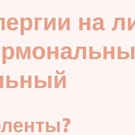
лергии на л
ормональны
льный
оленты?