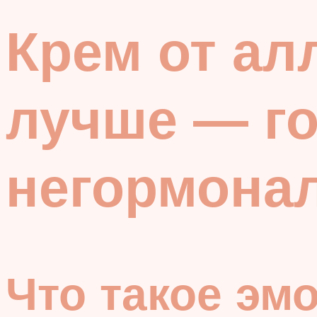
Крем от ал
лучше — г
негормона
Что такое эм