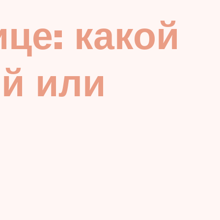
ице: какой
й или