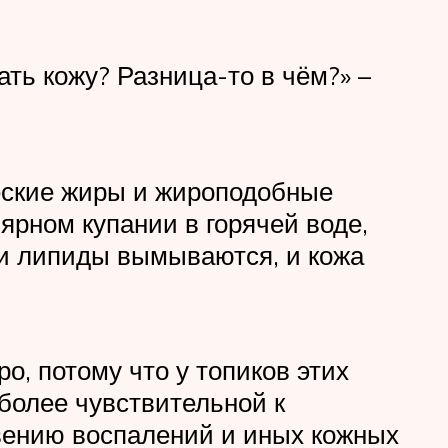
ь кожу? Разница-то в чём?» –
ческие жиры и жироподобные
лярном купании в горячей воде,
эти липиды вымываются, и кожа
о, потому что у топиков этих
более чувствительной к
овению воспалений и иных кожных