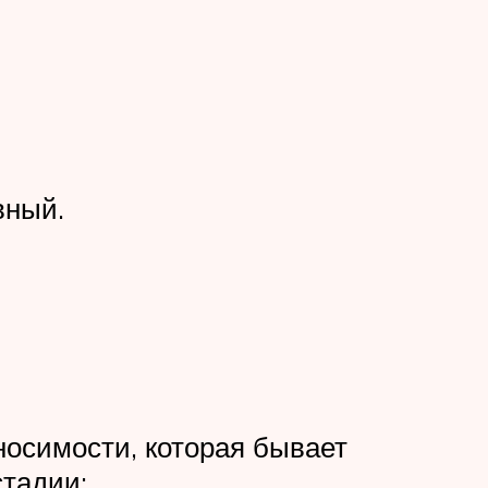
вный.
носимости, которая бывает
тадии: