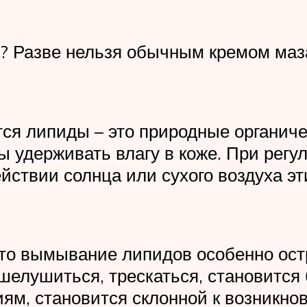
 Разве нельзя обычным кремом мазат
тся липиды – это природные органи
ы удерживать влагу в коже. При регу
ействии солнца или сухого воздуха 
то вымывание липидов особенно остр
шелушиться, трескаться, становится 
иям, становится склонной к возникн