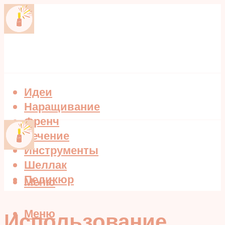
Идеи
Наращивание
Френч
Лечение
Инструменты
Шеллак
Педикюр
Меню
Меню
Использование