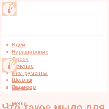
Идеи
Наращивание
Френч
Лечение
Инструменты
Шеллак
Педикюр
Меню
Меню
Что такое мыло для