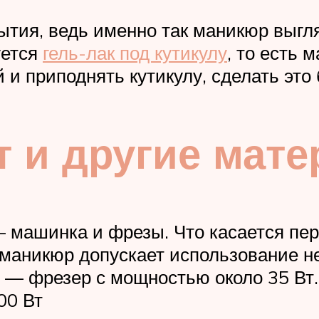
ытия, ведь именно так маникюр выгл
уется
гель-лак под кутикулу
, то есть 
и приподнять кутикулу, сделать это
т и другие мат
 машинка и фрезы. Что касается перв
маникюр допускает использование н
р — фрезер с мощностью около 35 Вт
00 Вт