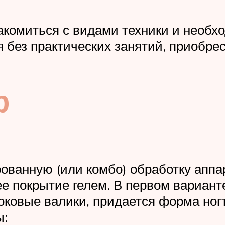
акомиться с видами техники и необ
 без практических занятий, приобрес
р
ванную (или комбо) обработку аппар
 покрытие гелем. В первом варианте 
боковые валики, придается форма но
ы: