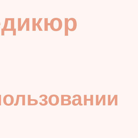
едикюр
пользовании