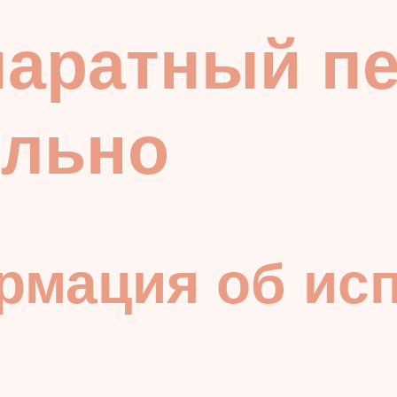
паратный п
ельно
рмация об ис