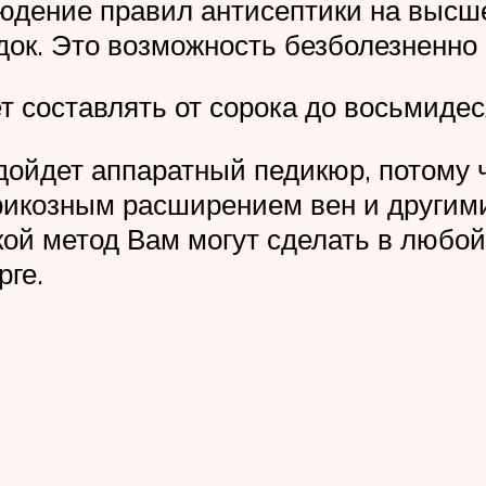
юдение правил антисептики на высше
док. Это возможность безболезненно 
т составлять от сорока до восьмидес
ойдет аппаратный педикюр, потому чт
икозным расширением вен и другими
кой метод Вам могут сделать в любо
рге.