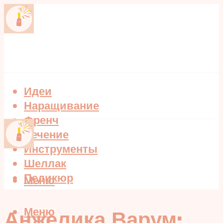
Идеи
Наращивание
Френч
Лечение
Инструменты
Шеллак
Педикюр
Меню
Меню
Анжелика Варум: