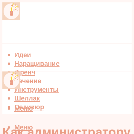
Идеи
Наращивание
Френч
Лечение
Инструменты
Шеллак
Педикюр
Меню
Меню
Как администратору