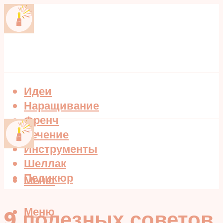
Идеи
Наращивание
Френч
Лечение
Инструменты
Шеллак
Педикюр
Меню
Меню
9 полезных советов