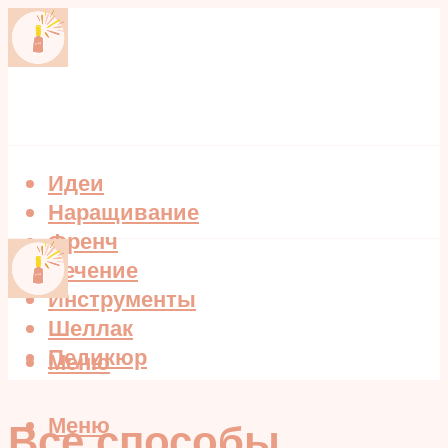
Идеи
Наращивание
Френч
Лечение
Инструменты
Шеллак
Педикюр
Меню
Меню
Все способы