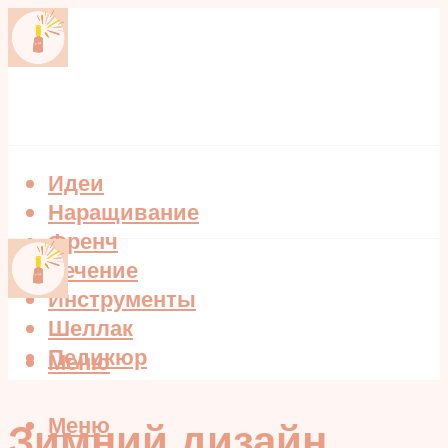
Идеи
Наращивание
Френч
Лечение
Инструменты
Шеллак
Педикюр
Меню
Меню
Зимний дизайн