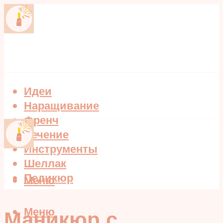
Идеи
Наращивание
Френч
Лечение
Инструменты
Шеллак
Педикюр
Меню
Меню
Маникюр с