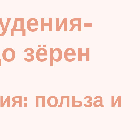
удения-
о зёрен
ия: польза и