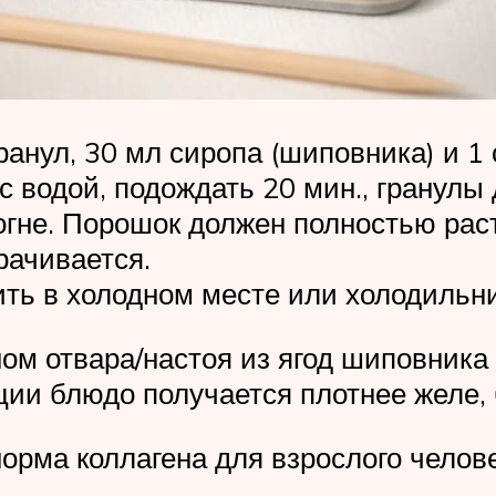
анул, 30 мл сиропа (шиповника) и 1 
с водой, подождать 20 мин., гранулы
огне. Порошок должен полностью раст
рачивается.
ить в холодном месте или холодильни
м отвара/настоя из ягод шиповника (1
нции блюдо получается плотнее желе
орма коллагена для взрослого челов