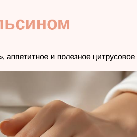
льсином
», аппетитное и полезное цитрусово