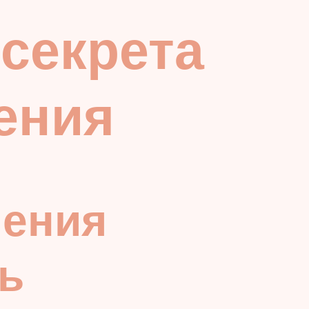
 секрета
ения
чения
ь