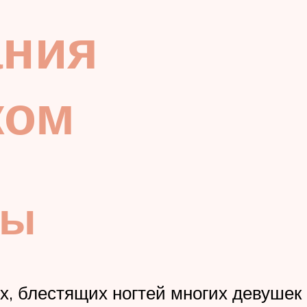
ания
ком
ры
их, блестящих ногтей многих девушек