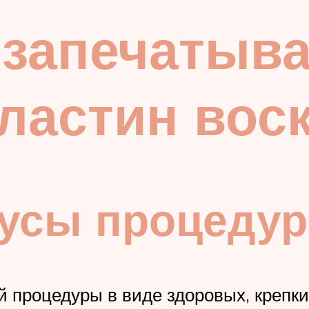
 запечатыв
ластин вос
усы процеду
й процедуры в виде здоровых, крепк