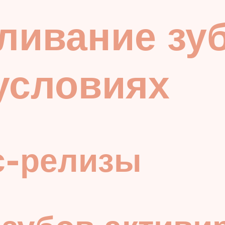
ливание зу
условиях
с-релизы