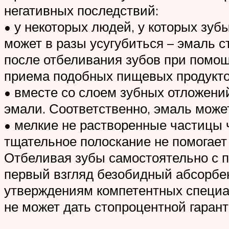
негативных последствий:
• у некоторых людей, у которых зуб
может в разы усугубиться – эмаль с
после отбеливания зубов при помощи
приема подобных пищевых продукто
• вместе со слоем зубных отложени
эмали. Соответственно, эмаль может
• мелкие не растворенные частицы ч
тщательное полоскание не помогает 
Отбеливая зубы самостоятельно с п
первый взгляд безобидный абсорбен
утверждениям компетентных специал
не может дать стопроцентной гаран