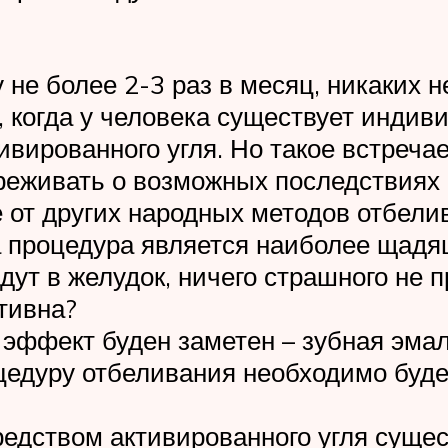
не более 2-3 раз в месяц, никаких 
, когда у человека существует инди
ивированного угля. Но такое встречае
ереживать о возможных последствиях 
е от других народных методов отбели
а процедура является наиболее щадящ
дут в желудок, ничего страшного не 
тивна?
эффект буден заметен – зубная эмал
цедуру отбеливания необходимо буде
едством активированного угля суще