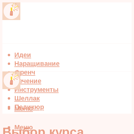
Идеи
Наращивание
Френч
Лечение
Инструменты
Шеллак
Педикюр
Меню
Меню
Выбор курса