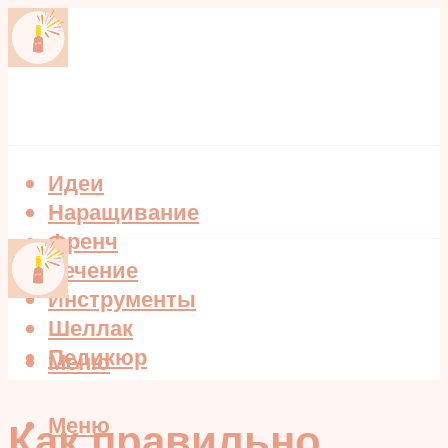
Идеи
Наращивание
Френч
Лечение
Инструменты
Шеллак
Педикюр
Меню
Меню
Как правильно