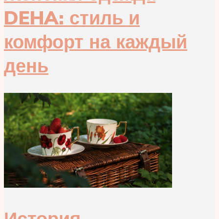
DEHA: стиль и
комфорт на каждый
день
История