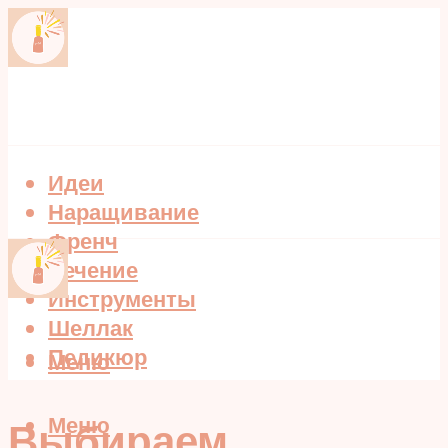
Идеи
Наращивание
Френч
Лечение
Инструменты
Шеллак
Педикюр
Меню
Меню
Выбираем