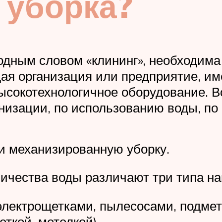
 уборка?
одным словом «клининг», необходима
ждая организация или предприятие, им
сокотехнологичное оборудование. Вс
изации, по использованию воды, по м
и механизированную уборку.
личества воды различают три типа на
 электрощетками, пылесосами, подм
еткой, метелкой).