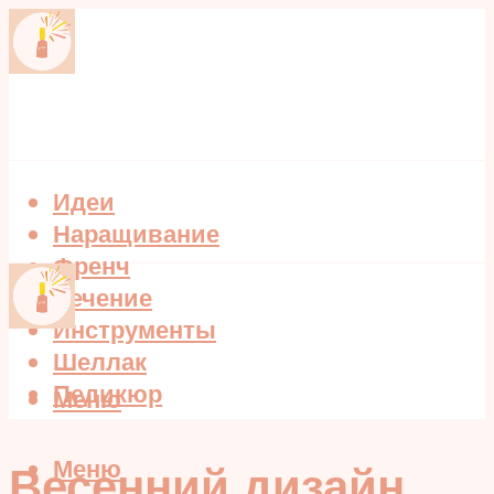
Идеи
Наращивание
Френч
Лечение
Инструменты
Шеллак
Педикюр
Меню
Меню
Весенний дизайн