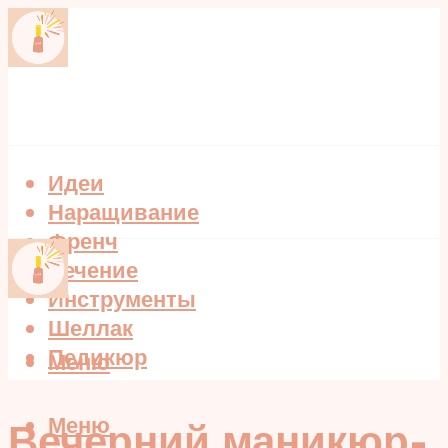
Идеи
Наращивание
Френч
Лечение
Инструменты
Шеллак
Педикюр
Меню
Меню
Вечерний маникюр-