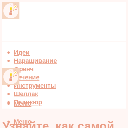
Идеи
Наращивание
Френч
Лечение
Инструменты
Шеллак
Педикюр
Меню
Меню
Узнайте, как самой