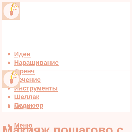
Идеи
Наращивание
Френч
Лечение
Инструменты
Шеллак
Педикюр
Меню
Меню
Макияж пошагово с