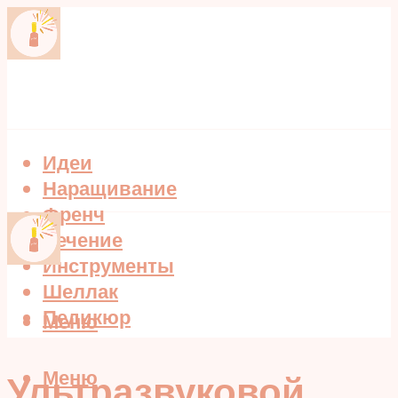
Идеи
Наращивание
Френч
Лечение
Инструменты
Шеллак
Педикюр
Меню
Меню
Ультразвуковой