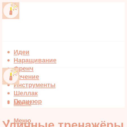
Идеи
Наращивание
Френч
Лечение
Инструменты
Шеллак
Педикюр
Меню
Меню
Уличные тренажёры