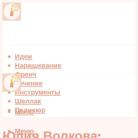
Идеи
Наращивание
Френч
Лечение
Инструменты
Шеллак
Педикюр
Меню
Меню
Юлия Волкова: