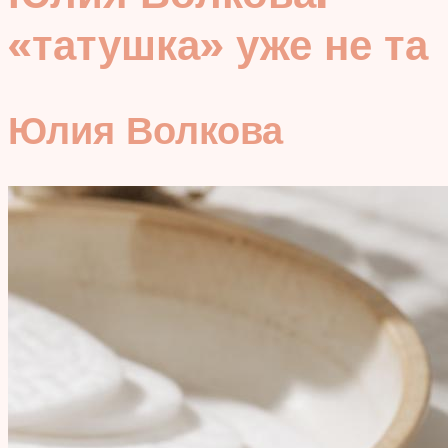
«татушка» уже не та
Юлия Волкова