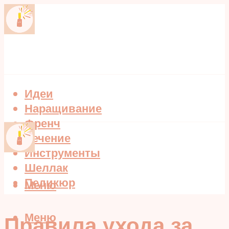
Идеи
Наращивание
Френч
Лечение
Инструменты
Шеллак
Педикюр
Меню
Меню
Правила ухода за